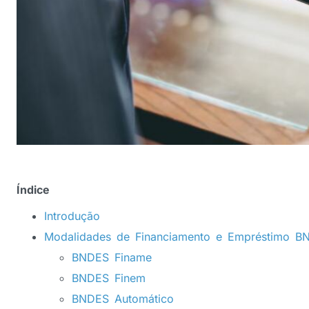
Índice
Introdução
Modalidades de Financiamento e Empréstimo B
BNDES Finame
BNDES Finem
BNDES Automático