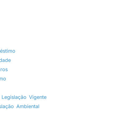
éstimo
idade
ros
imo
Legislação Vigente
slação Ambiental