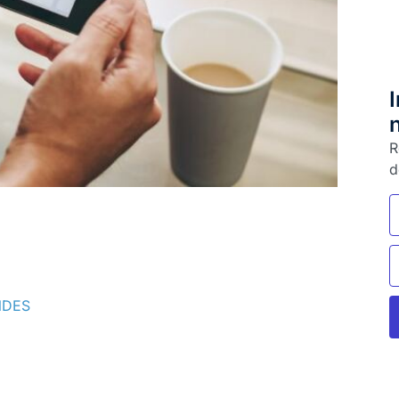
R
d
NDES