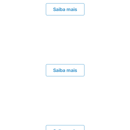
Saiba mais
Planejamento Orçamentário
Planeje com assertividade as receitas, custos e
despesas do seu negócio
Saiba mais
Captação de Recursos
Acesse as melhores de linhas de crédito para
suportar o crescimento do seu negócio