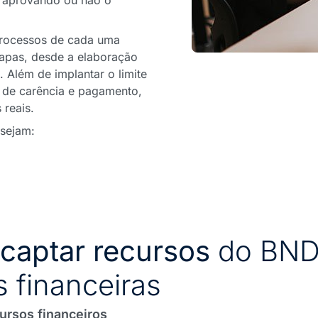
o, aprovando ou não o
processos de cada uma
etapas, desde a elaboração
. Além de implantar o limite
s de carência e pagamento,
 reais.
esejam:
captar recursos
do BND
s financeiras
ursos financeiros