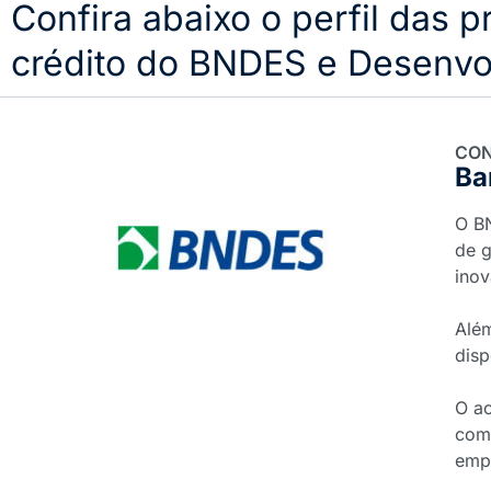
Confira abaixo o perfil das p
crédito do BNDES e Desenvo
CON
Ba
O BN
de g
inov
Alé
disp
O ac
como
emp