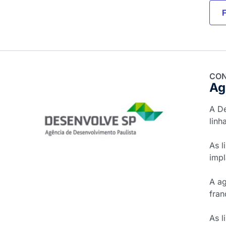
CON
Ag
A D
linh
As l
impl
A ag
fran
As l