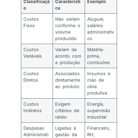
Classificaçã
Característi
Exemplo
o
ca
Custos
Não variam
Aluguel,
Fixos
conforme o
salários
volume
administrativ
produzido
os
Custos
Variam de
Matéria-
Variáveis
acordo com
prima,
a produção
comissões
Custos
Associados
Insumos e
Diretos
diretamente
mão de
ao produto
obra
produtiva
Custos
Exigem
Energia,
Indiretos
critérios de
supervisão
rateio
industrial
Despesas
Ligadas à
Financeiro,
Administrati
gestão da
RH,